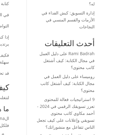
كتابة
له؟
إدارة التسويق: كبش الفداء في
في الو
الأزمات والقسم المنسي في
التوا
النجاحات
إذا ك
أحدث التعليقات
يرتدي
Rami Badrah
على
دليل العمل
فكيف 
في مجال الكتابة: كيف أشتغل
سهلة.
كاتب محتوى؟
قد تح
روميساء
على
دليل العمل في
مجال الكتابة: كيف أشتغل كاتب
كيف
محتوى؟
لتتغلب عل
9 استراتيجيات فعالة للمحتوى
تعزز تسويقك الرقمي في 2024 -
ما هي
أحمد مكاوي كاتب محتوى
تسويقي وإعلانات
على
كيف تجعل
فلكل 
الناس تتفاعل مع منشوراتك؟