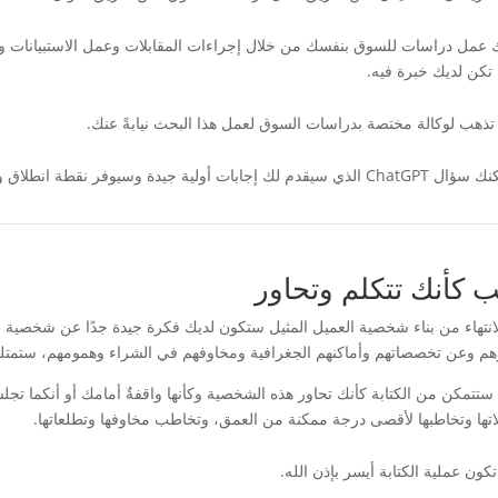
 عمل دراسات للسوق بنفسك من خلال إجراءات المقابلات وعمل الاستبيانات وغي
 تكن لديك خبرة فيه.
 تذهب لوكالة مختصة بدراسات السوق لعمل هذا البحث نيابةً عنك.
 لك إجابات أولية جيدة وسيوفر نقطة انطلاق ومحطة يمكن التطوير عليها.
ب كأنك تتكلم وتحاور
لانتهاء من بناء شخصية العميل المثيل ستكون لديك فكرة جيدة جدًا عن شخصية 
هم وعن تخصصاتهم وأماكنهم الجغرافية ومخاوفهم في الشراء وهمومهم، ستمتل
 ستتمكن من الكتابة كأنك تحاور هذه الشخصية وكأنها واقفةٌ أمامك أو أنكما تج
اتها وتخاطبها لأقصى درجة ممكنة من العمق، وتخاطب مخاوفها وتطلعاتها.
كون عملية الكتابة أيسر بإذن الله.