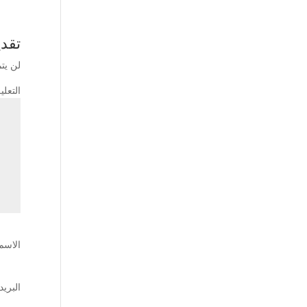
تقدي
لن يت
التعل
الاسم
البريد