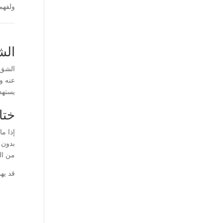
ولفهم
الش
الشق 
عنه و
يستهد
ختام
إذا م
بدون 
من الك
قد يه