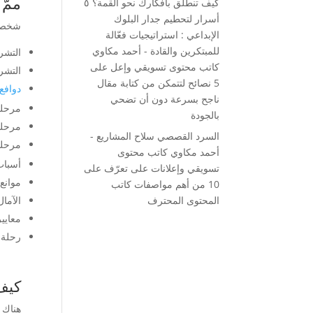
ممَّ
ت
كيف تنطلق بأفكارك نحو القمة؟ ٥
أسرار لتحطيم جدار البلوك
شخصية
الإبداعي : استراتيجيات فعّالة
للمبتكرين والقادة - أحمد مكاوي
التشريح الديموغر
كاتب محتوى تسويقي وإعل
على
التشريح النفسي (
5 نصائح لتتمكن من كتابة مقال
دوافع
ناجح بسرعة دون أن تضحي
مرحلة ا
بالجودة
مرحلة التف
السرد القصصي سلاح المشاريع -
مرحلة الش
أحمد مكاوي كاتب محتوى
أسباب البح
تسويقي وإعلانات
على
تعرّف على
موانع شراء 
10 من أهم مواصفات كاتب
المحتوى المحترف
الآمال (ss Factors
معايير اتخا
رحلة الشراء
كيف
هناك 