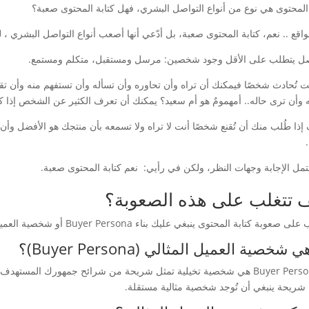
 المحتوى هي نوع من أنواع التواصل البشري، فهل كتابة المحتوى صعبة؟
اقع .. نعم، كتابة المحتوى صعبة، بل أدّعي أنها أصعب أنواع التواصل البشري ، لم
صل يتطلب على الأقل وجود شخصين: مرسل ومستقبل، متكلم ومستمع.
نت تُحادث شخصًا فيمكنك أن تراه وأن تحاوره وأن تسأله وأن تستفهم منه وأن تق
ه وأن ترى حاله.. أمهمومٌ هو أم سعيد؟ يمكنك أن تعرف الكثير عن الشخص إذا كن
إذا طُلب منك أن تُقنع شخصًا أنت لا تراه ولا تسمعه بأن منتجك هو الأفضل وأن
تمل الإجابة وجهات النظر، ولكن في رأيي: نعم كتابة المحتوى صعبة.
 تتغلب على هذه الصعوبة؟
ى صعوبة كتابة المحتوى ينبغي عليك بناء Buyer Persona أو شخصية العميل المثالي.
 شخصية العميل المثالي (Buyer Persona)؟
الBuyer Persona هي شخصية تخيلية تمثل شريحة من شرائح جمهورك الم
شريحة ينبغي أن تُوجد شخصية مثالية مستقلة.