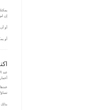
يمكنك
إن لم
أو أن
أو يمكنك سؤال ChatGPT الذي سيقدم
اكت
عند ا
أعمار
عندها
تساؤل
بذلك ت