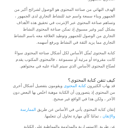
الهدف النهائي من صناعة المحتوى هو الوصول لشرائح أكبر من
الجمهور وبناء سمعة واسم جيد للنشاط التجاري لدى الجمهور ،
وتساهم صناعة المحتوى عبر الإنترنت في تحقيق هذه الأهداف
بشكل كبير وغير مسبوق إذ تمكن صناعة المحتوى النشاط
التجاري من الوصول للجمهور وتوطيد العلاقة معه باسم النشاط
التجاري مما يزيد الثقة في النشاط ويرفع أسهمه.
كتابة المحتوى تُمثّل الأساس لكل أشكال صناعة المحتوى سواءً
كانت مقروءة أو مرئية أو مسموعة ، فالمحتوى المكتوب يقدم
لصنّاع المحتوى الأساس الذي سيتم البناء عليه في محتواهم.
كيف تتقن كتابة المحتوى؟
قد يهاب الكثيرون
كتابة المحتوى
ويقومون بتفضيل أشكال أخرى
من المحتوى إذ يتصورون أن الكتابة موهبة اختُص بها البعض دون
الآخر ، ولكن هذا في الواقع غير صحيح.
إتقان كتابة المحتوى يأتي في الأساس عن طريق
الممارسة
والإتقان
، تمامًا كأي مهارة تحاول أن تتعلمها.
عن طريق الاستمرارية والمداومة والمواظبة على الكتابة