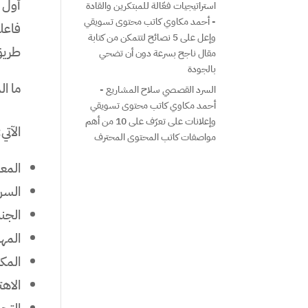
أول 
استراتيجيات فعّالة للمبتكرين والقادة
- أحمد مكاوي كاتب محتوى تسويقي
فاعل
وإعل
على
5 نصائح لتتمكن من كتابة
طريق 
مقال ناجح بسرعة دون أن تضحي
بالجودة
ما ا
السرد القصصي سلاح المشاريع -
أحمد مكاوي كاتب محتوى تسويقي
وإعلانات
على
تعرّف على 10 من أهم
الآتي:
مواصفات كاتب المحتوى المحترف
المع
السن
الج
المهن
المكا
الاه