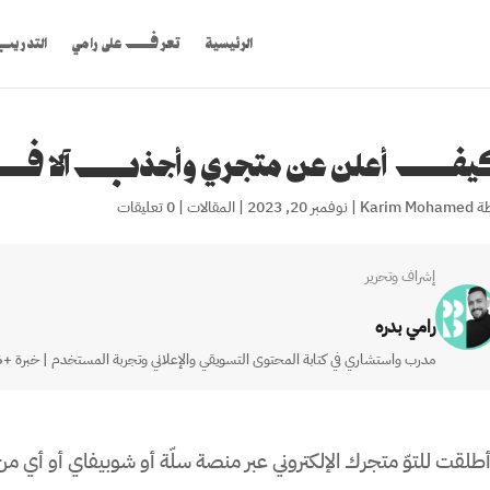
الرئيسية
تعرف على رامي
التدري
ف أعلن عن متجري وأجذب آلاف الز
ة
Karim Mohamed
|
نوفمبر 20, 2023
|
المقالات
|
0 تعليقات
إشراف وتحرير
رامي بدره
مدرب واستشاري في كتابة المحتوى التسويقي والإعلاني وتجربة المستخدم | خبرة +16 عاماً في السوق السعودي والمصري والأردني
طلقت للتوّ متجرك الإلكتروني عبر منصة سلّة أو شوبيفاي أو أي من ا