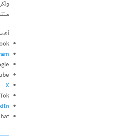
ولكن
ستتم
أفضل 
ook
gram
gle
ube
X
kTok
edIn
hat