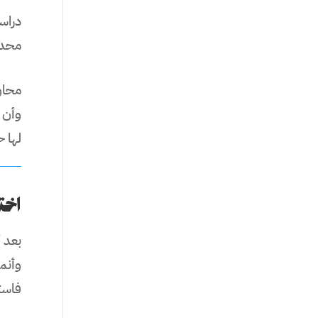
دراس
محدد
محاو
وأن 
لها 
اخت
بعد 
وأنما
فاست