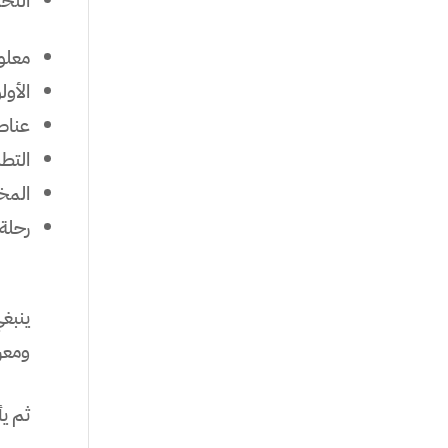
التح
معلو
الأول
عناص
التطل
المخ
رحلة 
ينبغ
ومعر
ثم ي