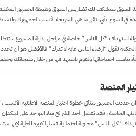
ة السوق ستشكف لك تضاريس السوق وطبيعة الجمهور المختلفة 
ة في السوق تأتي لتقرر ما هي الشريحة الأنسب لجمهورك ولنشاط
لة استهداف “كل الناس” خاصة في مراحل بداية المشروع ستتطلب مج
الحكمة تقول “إرضاء الناس غاية لا تدرك” فالأفضل هو أن تح
حلًا يناسب احتياجاتها وتقوم باستهدافها من خلال منتجاتك وخدم
يار المنصة
أن حددت الجمهور ستأتي خطوة اختيار المنصة الإعلانية الأنسب ،
طها الخاصة ، فقد تفضل أحد الشرائح مثلا التواجد على لينكدإن و
هداف “كل الناس” محاولة احتمالية فشلها كبيرة للغاية لإنها ست