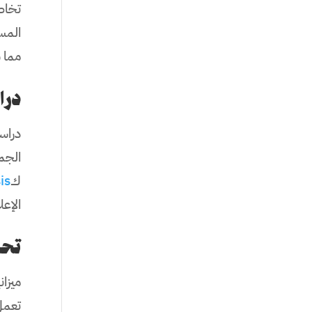
تخاط
المس
مما 
درا
دراس
الجم
ك
is
الإعل
تحديد
ميزان
تعمل 