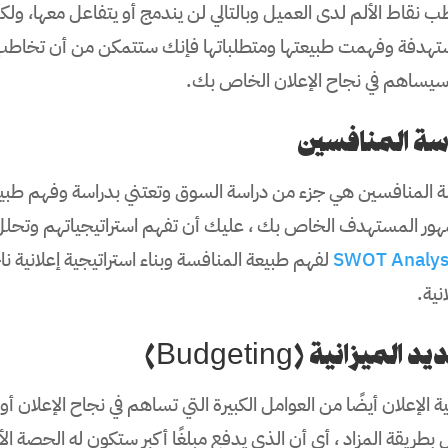
ب نقاط الألم لدى العميل وبالتالي لن يندمج أو يتفاعل معها، و
تهدفة وفهمت طبيعتها ومتطلباتها فإنك ستتمكن من أن تخاطب ه
سيساهم في نجاح الإعلان الخاص بك.
سة المنافسين
ة المنافسين هي جزء من دراسة السوق وتعتني بدراسة وفهم طب
هور المستهدف الخاص بك ، عليك أن تفهم استراتيجياتهم وتحل
SWOT Analys
لفهم طبيعة المنافسة وبناء استراتيجية إعلانية
انية.
 الميزانية (Budgeting)
ية الإعلان أيضًا من العوامل الكبيرة التي تساهم في نجاح الإعلان 
بطريقة المزاد ، أي أن الذي يدفع مبلغًا أكبر ستكون له الحصة الأك