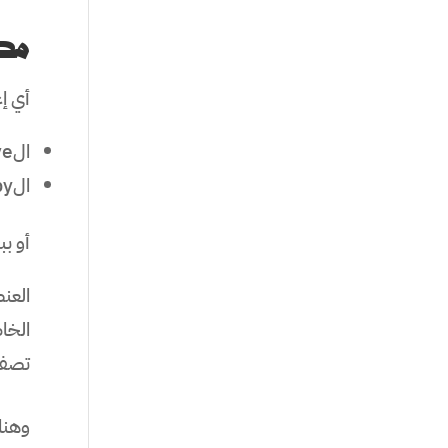
مك
أي إ
الAd Creative
الAd Copy
أو بب
العن
الخا
تصفح
وهنا