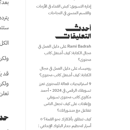
بعد؟
إدارة التسويق: كبش الفداء في الأزمات
والقسم المنسي في النجاحات
يتردد
ستتحق
أحدث
التعليقات
الكل 
Rami Badrah
على
دليل العمل في
مجال الكتابة: كيف أشتغل كاتب
ولكن
محتوى؟
روميساء
على
دليل العمل في مجال
قد ي
الكتابة: كيف أشتغل كاتب محتوى؟
ولكن
9 استراتيجيات فعالة للمحتوى تعزز
تسويقك الرقمي في 2024 - أحمد
تعلن
مكاوي كاتب محتوى تسويقي
وإعلانات
على
كيف تجعل الناس
تتفاعل مع منشوراتك؟
حد
كيف تنطلق بأفكارك نحو القمة؟ ٥
أسرار لتحطيم جدار البلوك الإبداعي :