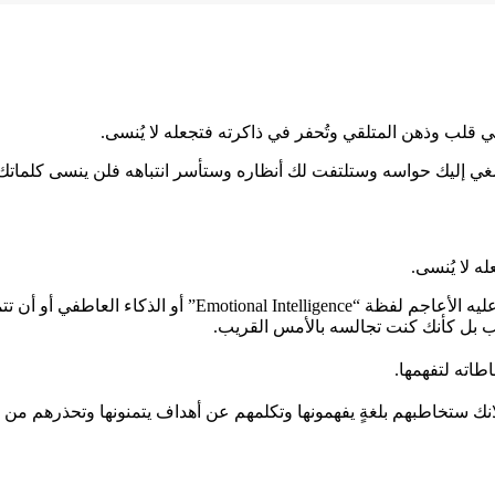
قلب وذهن المتلقي وتُحفر في ذاكرته فتجعله لا يُنسى.
 إليك حواسه وستلتفت لك أنظاره وستأسر انتباهه فلن ينسى كلماتك
ه لا يُنسى.
ولكن الأمر في جوهره يتعلق بفهمك لطبيعة جمهورك ونفسيته.
 بل كأنك كنت تجالسه بالأمس القريب.
اته لتفهمها.
لانك ستخاطبهم بلغةٍ يفهمونها وتكلمهم عن أهداف يتمنونها وتحذرهم 