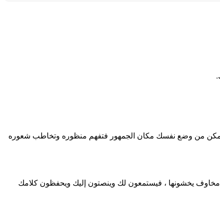
.
 يُطلق عليه الأعاجم لفظة “Emotional Intelligence” أو الذكاء العاطفي أو أن تتمكن من وضع نفسك مكان الجمهور فتفهم منظوره وتخاطب شعوره
من مخاوف يخشونها ، فيستمعون لك وينصتون إليك ويحفظون كلامك