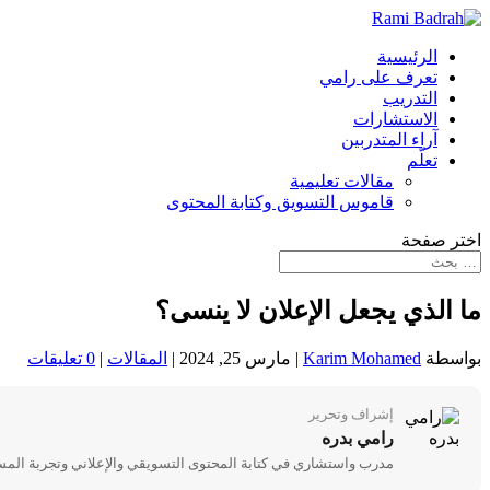
الرئيسية
تعرف على رامي
التدريب
الاستشارات
آراء المتدربين
تعلّم
مقالات تعليمية
قاموس التسويق وكتابة المحتوى
اختر صفحة
ما الذي يجعل الإعلان لا ينسى؟
بواسطة
Karim Mohamed
|
مارس 25, 2024
|
المقالات
|
0 تعليقات
إشراف وتحرير
رامي بدره
مدرب واستشاري في كتابة المحتوى التسويقي والإعلاني وتجربة المستخدم | خبرة +16 عاماً في السوق السع