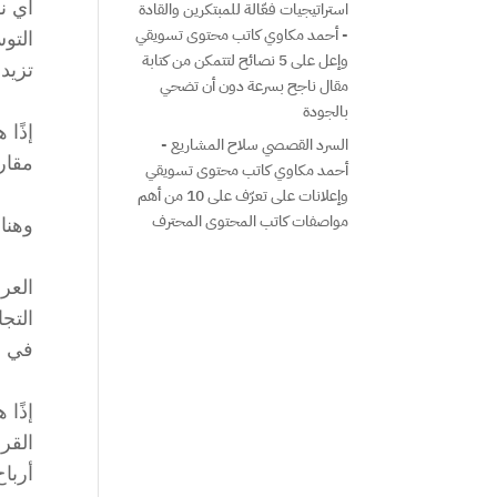
أي ن
استراتيجيات فعّالة للمبتكرين والقادة
- أحمد مكاوي كاتب محتوى تسويقي
التو
وإعل
على
5 نصائح لتتمكن من كتابة
تزيد 
مقال ناجح بسرعة دون أن تضحي
بالجودة
إذًا 
السرد القصصي سلاح المشاريع -
مقارن
أحمد مكاوي كاتب محتوى تسويقي
وإعلانات
على
تعرّف على 10 من أهم
مواصفات كاتب المحتوى المحترف
وهنا
العر
التج
في ا
إذًا
القر
أربا