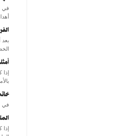
في ع
أهدا
الف
بعد 
الخط
أمثل
إذا 
بالأم
خاتم
في ا
الم
إذا 