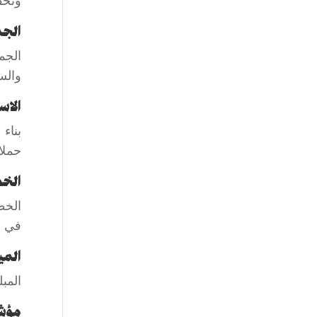
وتحق
الج
الجم
والس
الاس
بناء
حملا
الخط
الخطة
في ا
المي
المب
مؤش