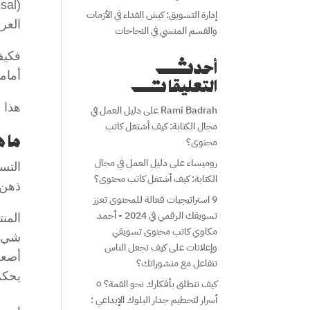
إدارة التسويق: كبش الفداء في الأزمات
العر
والقسم المنسي في النجاحات
فكيف
أحدث
أمام
التعليقات
هذا 
Rami Badrah
على
دليل العمل في
مجال الكتابة: كيف أشتغل كاتب
ما 
محتوى؟
روميساء
على
دليل العمل في مجال
التس
الكتابة: كيف أشتغل كاتب محتوى؟
ذهن 
9 استراتيجيات فعالة للمحتوى تعزز
تسويقك الرقمي في 2024 - أحمد
المن
مكاوي كاتب محتوى تسويقي
شيء 
وإعلانات
على
كيف تجعل الناس
أصعب
تتفاعل مع منشوراتك؟
يحكم 
كيف تنطلق بأفكارك نحو القمة؟ ٥
أسرار لتحطيم جدار البلوك الإبداعي :