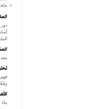
ملحق
الم
دور 
أساس
المل
الم
مقدم
تحلي
فهم 
وفقًا
الأ
بناء