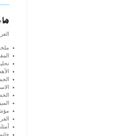
ما 
العر
ملخ
المق
تحلي
الأه
الجم
الاس
الخط
الميز
مؤشر
الفر
أمثلة
خاتم