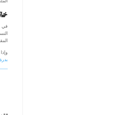
المل
خات
في ه
التس
المق
وإذا
بدرة 