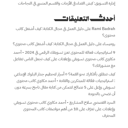
إدارة التسويق: كبش الفداء في الأزمات والقسم المنسي في النجاحات
أحدث التعليقات
Rami Badrah
على
دليل العمل في مجال الكتابة: كيف أشتغل كاتب
محتوى؟
روميساء
على
دليل العمل في مجال الكتابة: كيف أشتغل كاتب محتوى؟
9 استراتيجيات فعالة للمحتوى تعزز تسويقك الرقمي في 2024 - أحمد
مكاوي كاتب محتوى تسويقي وإعلانات
على
كيف تجعل الناس تتفاعل
مع منشوراتك؟
كيف تنطلق بأفكارك نحو القمة؟ ٥ أسرار لتحطيم جدار البلوك الإبداعي
: استراتيجيات فعّالة للمبتكرين والقادة - أحمد مكاوي كاتب محتوى
تسويقي وإعل
على
5 نصائح لتتمكن من كتابة مقال ناجح بسرعة دون
أن تضحي بالجودة
السرد القصصي سلاح المشاريع - أحمد مكاوي كاتب محتوى تسويقي
وإعلانات
على
تعرّف على 10 من أهم مواصفات كاتب المحتوى
المحترف