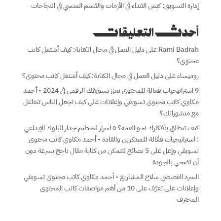
إدارة التسويق: كبش الفداء في الأزمات والقسم المنسي في النجاحات
أحدث التعليقات
Rami Badrah
على
دليل العمل في مجال الكتابة: كيف أشتغل كاتب
محتوى؟
روميساء
على
دليل العمل في مجال الكتابة: كيف أشتغل كاتب محتوى؟
9 استراتيجيات فعالة للمحتوى تعزز تسويقك الرقمي في 2024 - أحمد
مكاوي كاتب محتوى تسويقي وإعلانات
على
كيف تجعل الناس تتفاعل
مع منشوراتك؟
كيف تنطلق بأفكارك نحو القمة؟ ٥ أسرار لتحطيم جدار البلوك الإبداعي
: استراتيجيات فعّالة للمبتكرين والقادة - أحمد مكاوي كاتب محتوى
تسويقي وإعل
على
5 نصائح لتتمكن من كتابة مقال ناجح بسرعة دون
أن تضحي بالجودة
السرد القصصي سلاح المشاريع - أحمد مكاوي كاتب محتوى تسويقي
وإعلانات
على
تعرّف على 10 من أهم مواصفات كاتب المحتوى
المحترف