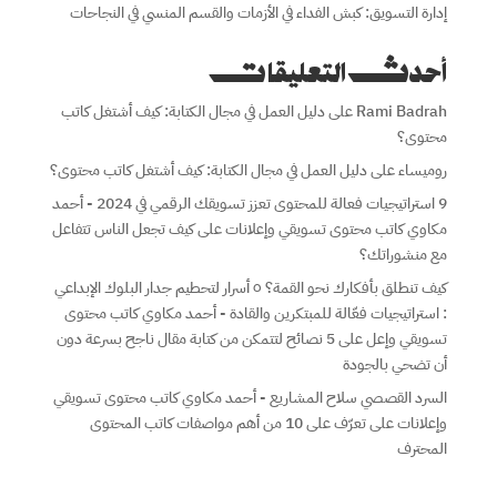
إدارة التسويق: كبش الفداء في الأزمات والقسم المنسي في النجاحات
أحدث التعليقات
Rami Badrah
على
دليل العمل في مجال الكتابة: كيف أشتغل كاتب
محتوى؟
روميساء
على
دليل العمل في مجال الكتابة: كيف أشتغل كاتب محتوى؟
9 استراتيجيات فعالة للمحتوى تعزز تسويقك الرقمي في 2024 - أحمد
مكاوي كاتب محتوى تسويقي وإعلانات
على
كيف تجعل الناس تتفاعل
مع منشوراتك؟
كيف تنطلق بأفكارك نحو القمة؟ ٥ أسرار لتحطيم جدار البلوك الإبداعي
: استراتيجيات فعّالة للمبتكرين والقادة - أحمد مكاوي كاتب محتوى
تسويقي وإعل
على
5 نصائح لتتمكن من كتابة مقال ناجح بسرعة دون
أن تضحي بالجودة
السرد القصصي سلاح المشاريع - أحمد مكاوي كاتب محتوى تسويقي
وإعلانات
على
تعرّف على 10 من أهم مواصفات كاتب المحتوى
المحترف