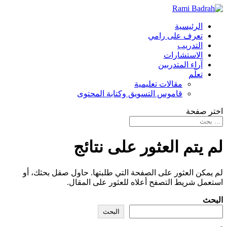
الرئيسية
تعرف على رامي
التدريب
الاستشارات
آراء المتدربين
تعلّم
مقالات تعليمية
قاموس التسويق وكتابة المحتوى
اختر صفحة
لم يتم العثور على نتائج
لم يمكن العثور على الصفحة التي طلبتها. حاول صقل بحثك، أو
استعمل شريط التصفح أعلاه للعثور على المقال.
البحث
البحث