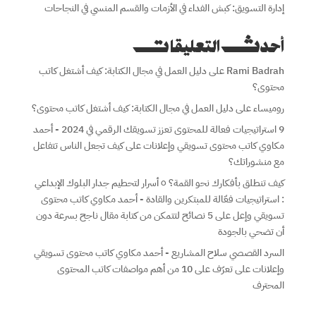
إدارة التسويق: كبش الفداء في الأزمات والقسم المنسي في النجاحات
أحدث التعليقات
Rami Badrah
على
دليل العمل في مجال الكتابة: كيف أشتغل كاتب
محتوى؟
روميساء
على
دليل العمل في مجال الكتابة: كيف أشتغل كاتب محتوى؟
9 استراتيجيات فعالة للمحتوى تعزز تسويقك الرقمي في 2024 - أحمد
مكاوي كاتب محتوى تسويقي وإعلانات
على
كيف تجعل الناس تتفاعل
مع منشوراتك؟
كيف تنطلق بأفكارك نحو القمة؟ ٥ أسرار لتحطيم جدار البلوك الإبداعي
: استراتيجيات فعّالة للمبتكرين والقادة - أحمد مكاوي كاتب محتوى
تسويقي وإعل
على
5 نصائح لتتمكن من كتابة مقال ناجح بسرعة دون
أن تضحي بالجودة
السرد القصصي سلاح المشاريع - أحمد مكاوي كاتب محتوى تسويقي
وإعلانات
على
تعرّف على 10 من أهم مواصفات كاتب المحتوى
المحترف