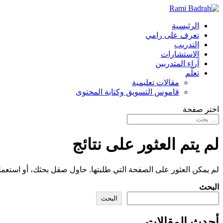
الرئيسية
تعرف على رامي
التدريب
الاستشارات
آراء المتدربين
تعلّم
مقالات تعليمية
قاموس التسويق وكتابة المحتوى
اختر صفحة
لم يتم العثور على نتائج
لم يمكن العثور على الصفحة التي طلبتها. حاول صقل بحثك، أو استعمل
البحث
البحث
أحدث المقالات