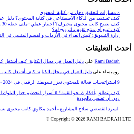
3 مسارات لتحقيق دخل من كتابة المحتوى
كيف تستفيد من الذكاء الاصطناعي في كتابة المحتوى؟ دليل ع
كيف تصبح كاتب محتوى محترف؟ اختبار عملي+ملف خطة 30 يوم
كيف تبيع أي منتج تقوم بالترويج له؟
إدارة التسويق: كبش الفداء في الأزمات والقسم المنسي في ال
أحدث التعليقات
Rami Badrah
على
دليل العمل في مجال الكتابة: كيف أشتغل ك
روميساء
على
دليل العمل في مجال الكتابة: كيف أشتغل كاتب
9 استراتيجيات فعالة للمحتوى تعزز تسويقك الرقمي في 2024 - أحمد مكاوي كاتب محتوى تسويقي وإعلانات
كيف تنطلق بأفكارك نحو القمة؟ ٥ أسرار لتحطيم جدار البلوك الإبداعي : استراتيجيات فعّالة للمبتكرين والقادة - أحمد مكاوي كاتب محتوى تسويقي وإعل
دون أن تضحي بالجودة
السرد القصصي سلاح المشاريع - أحمد مكاوي كاتب محتوى تسو
Copyright © 2026 RAMI BADRAH LTD ®