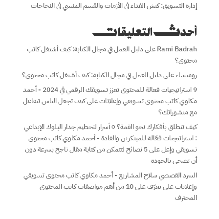
إدارة التسويق: كبش الفداء في الأزمات والقسم المنسي في النجاحات
أحدث التعليقات
Rami Badrah
على
دليل العمل في مجال الكتابة: كيف أشتغل كاتب
محتوى؟
روميساء
على
دليل العمل في مجال الكتابة: كيف أشتغل كاتب محتوى؟
9 استراتيجيات فعالة للمحتوى تعزز تسويقك الرقمي في 2024 - أحمد
مكاوي كاتب محتوى تسويقي وإعلانات
على
كيف تجعل الناس تتفاعل
مع منشوراتك؟
كيف تنطلق بأفكارك نحو القمة؟ ٥ أسرار لتحطيم جدار البلوك الإبداعي
: استراتيجيات فعّالة للمبتكرين والقادة - أحمد مكاوي كاتب محتوى
تسويقي وإعل
على
5 نصائح لتتمكن من كتابة مقال ناجح بسرعة دون
أن تضحي بالجودة
السرد القصصي سلاح المشاريع - أحمد مكاوي كاتب محتوى تسويقي
وإعلانات
على
تعرّف على 10 من أهم مواصفات كاتب المحتوى
المحترف