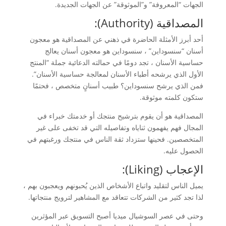
الجهات “المعروفة” و”الموثوقة” عن الجهات الجديدة.
المصداقية (
Authority):
أحد أبرز الأمثلة الحاضرة في ذهني عن المصداقية هو معجون
أسنان “سنسوداين” ، سنسوداين هو معجون أسنان يعالج
حساسية الأسنان ، تجد دومًا في حمالته الدعائية جملة “المنتج
الأول الذي يرشحه أطباء الأسنان لمعالجة حساسية الأسنان”.
فمن الذي يرشح سنسوداين؟ طبيب أسنانٍ متخصص ، فحتمًا
ستكون كلمته موثوقة.
المصداقية هو أن يقوم بترشيح منتجك أو خدمتك خبراء في
المجال فهم يفهمون ثناياه وتفاصيله التي قد تخفى على غير
المتخصصين. فحينها ستزداد ثقة الناس في منتجك ورغبتهم في
الحصول عليه.
الإعجاب (Liking):
يميل الناس لتقليد واتباع الأشخاص الذين يُحبونهم ويعجبون بهم ،
لذا تجد كثير من الشركات تتعاقد مع المشاهير لترويج منتجاتها.
وحتى في عصر السوشيال ميديا أصبح التسويق عبر المؤثرين