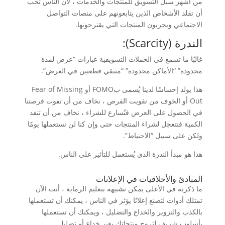
من أشهر سبل التسويق للمنتجات والخدمات ، لأن الناس تحب
أن تقلد الأشخاص الذين يتابعونهم على منصات التواصل
الاجتماعي ويجربون المنتجات التي يقترحونها.
الندرة (Scarcity):
غالبًا ما تسمع في الحملات التسويقية عبارات “عرض لمدة
محدودة” “الأماكن محدودة” “متبقي قطعتين في العرض”.
هذا يولد إحساسًا لدينا يُسمى بFOMO أو Fear of Missing
Out أو الخوف من تفويت الفرص ، نخاف من أن تفوت فرصتنا
في الحصول على العرض فنُسارع للشراء ، نخاف من أن تنفد
الكمية فنتعجل لشراء المنتجات حتى وإن كنا لن نستعملها يومًا
ولكن على سبيل “الاحتياط”.
هذا هو مبدأ الندرة الذي يُستعمل للتأثير على الناس.
المبادئ والأخلاقيات في الإعلانات
ما ذكرته في الأعلى يمكن تشبيهه بتعليم الرماية ، أنت الآن
تمتلك أدوات لتصنع إعلانًا يؤثر في الناس ، يمكنك أن تستعملها
بالكذب والتزوير والخداع والتضليل ، ويمكنك أن تستعملها
بأسلوبٍ شريف لتروج منتجاتك بغير خداع أو تضليل.