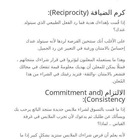
كرم الضيافة (Reciprocity):
إذا قُمت بإهداءك هدية فما رد الفعل الطبيعي الذي سيتولد
عندك؟
على الأغلب أنك ستتحين الفرصة لردها لأنه سيتولد عندك
إحساسٌ بالامتنان ورغبة في التعبير عن رد الجميل.
وهذا ما يستعمله المعلنون ليؤثروا في قرار شراءك منتجاتهم ،
فمثلًا يمكن للمعلن أن يهديك معلومةً قيمة تنفعك في مجالك
فتشعر بالامتنان -والثقة- فتزيد رغبتك في الشراء من هذا
المُعلن.
الالتزام (
Commitment and
Consistency):
إذا ما قمت بالتسوق لشراء ملابس جديدة ستجد البائع يرحب بك
ويسألك عن طلبك ثم يدعوك لأن تجرب الملابس في غرفة
القياس .. لماذا؟
لأنه يعلم أن فرص شراءك الملابس ستزيد بشكلٍ كبير إذا ما