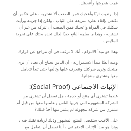
قمت بتجربتها وأعجبتك.
إذا ارتديت ثوبًا وأعجبك فمن الصعب ألا تشتريه ، على عكس أن
تكتفي بإلقاء نظرة سريعة على الثياب ، ولكن إذا جربته ورأيت
شكلك في المرآة وأعجبك فمن الصعب أن تتركه من غير أن
تشتريه ، وهذا ما يعلمه البائع جيدًا لذلك تجده يحثك على تجربة
الملابس.
وهذا هو مبدأ الالتزام ، أنك لا ترغب في أن تتراجع عن قرارك.
ومنه أيضًا مبدأ الاستمرارية ، أن الناس تحتاج أن تعتاد أن ترى
منتجك وترى شركتك وتتعرف عليها وتألفها حتى تبدأ تتعامل
معها وتشتري منتجاتها.
الإثبات الاجتماعي (Social Proof):
عندما تشتري أي منتج أو خدمة ، هل تفضل أن تشتري من
الشركة المشهورة التي جربها الناس وتعاملوا معها من قبل أم
تشتري من شركة مجهولة لم يشترِ منها أحدٌ قبلك؟
على الأغلب ستفضل المنتج المشهور وذلك لزيادة ثقتك فيه ،
وهذا هو مبدأ الإثبات الاجتماعي ، أننا نفضل أن نتعامل مع