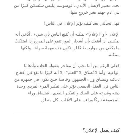
تحدد مصير الإنسان الأبدي ، فوسوسة إبليس ستُسكن كثيرًا من
بني آدم جهنم بغير خروجٍ منها.
فهل تسألني بعد كيف يؤثر الإعلان في الناس؟
الإعلان -أو “الإعلام”- يمكنه أن يُقنع الناس بأي شيء ، أدّعي أنه
يمكنني أن أقنعك بأن أشجار الموز تنمو على المريخ إذا امتلكتُ
ما يكفي من موارد. طبعًا لن تكون هذه مهمةً سهلة ، ولكنها
ممكنة.
فعلى الرغم من أننا نحب أن نتفاخر بعقولنا الحادة وأذهاننا
الواعية -وأننا لا نُصدّق إلا “العلم”- إلا أنه كثيرًا ما نقع في أفخاخٍ
دعائية وننساق وراء الجمهور. وخاصةً حين نكون في جمهرة من
الناس فإن العقل الجمعي يؤثر على تفكير المرء الفردي وحدة
ذهنه وقدرته على الشك والتفكير النقدي ، فينساق وراء
المجموعة تاركًا وراءه -على الأغلب- كل منطق.
كيف يعمل الإعلان؟