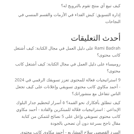
كيف تبيع أي منتج تقوم بالترويج له؟
إدارة التسويق: كبش الفداء في الأزمات والقسم المنسي في
النجاحات
أحدث التعليقات
Rami Badrah
على
دليل العمل في مجال الكتابة: كيف أشتغل
كاتب محتوى؟
روميساء
على
دليل العمل في مجال الكتابة: كيف أشتغل كاتب
محتوى؟
9 استراتيجيات فعالة للمحتوى تعزز تسويقك الرقمي في 2024
- أحمد مكاوي كاتب محتوى تسويقي وإعلانات
على
كيف تجعل
الناس تتفاعل مع منشوراتك؟
كيف تنطلق بأفكارك نحو القمة؟ ٥ أسرار لتحطيم جدار البلوك
الإبداعي : استراتيجيات فعّالة للمبتكرين والقادة - أحمد مكاوي
كاتب محتوى تسويقي وإعل
على
5 نصائح لتتمكن من كتابة
مقال ناجح بسرعة دون أن تضحي بالجودة
السرد القصصي سلاح المشاريع - أحمد مكاوي كاتب محتوى