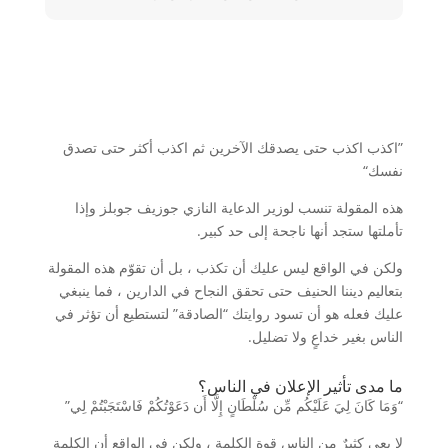
”اكذب اكذب حتى يصدقك الآخرين ثم اكذب أكثر حتى تصدق
نفسك“
هذه المقولة تنسب لوزير الدعاية النازي جوزيف جوبلز وإذا
تأملتها ستجد أنها ناجحة إلى حد كبير.
ولكن في الواقع ليس عليك أن تكذب ، بل أن تقوّم هذه المقولة
بتعاليم ديننا الحنيف حتى تحقق النجاح في الدارين ، فما ينبغي
عليك فعله هو أن تسود روايتك “الصادقة” لتستطيع أن تؤثر في
الناس بغير خداعٍ ولا تضليل.
ما مدى تأثير الإعلان في الناس؟
“وَمَا كَانَ لِيَ عَلَيْكُم مِّن سُلْطَانٍ إِلَّا أَن دَعَوْتُكُمْ فَاسْتَجَبْتُمْ لِي”
لا يعي كثيرٌ من الناس قوة الكلمة ، ولكن في الواقع أن الكلمة