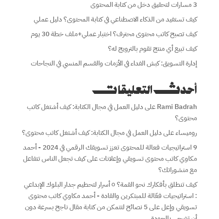
3 مسارات لتحقيق دخل من كتابة المحتوى
كيف تستفيد من الذكاء الاصطناعي في كتابة المحتوى؟ دليل عملي
كيف تصبح كاتب محتوى محترف؟ اختبار عملي+ملف خطة 30 يوم
كيف تبيع أي منتج تقوم بالترويج له؟
إدارة التسويق: كبش الفداء في الأزمات والقسم المنسي في النجاحات
أحدث التعليقات
Rami Badrah
على
دليل العمل في مجال الكتابة: كيف أشتغل كاتب
محتوى؟
روميساء
على
دليل العمل في مجال الكتابة: كيف أشتغل كاتب محتوى؟
9 استراتيجيات فعالة للمحتوى تعزز تسويقك الرقمي في 2024 - أحمد
مكاوي كاتب محتوى تسويقي وإعلانات
على
كيف تجعل الناس تتفاعل
مع منشوراتك؟
كيف تنطلق بأفكارك نحو القمة؟ ٥ أسرار لتحطيم جدار البلوك الإبداعي
: استراتيجيات فعّالة للمبتكرين والقادة - أحمد مكاوي كاتب محتوى
تسويقي وإعل
على
5 نصائح لتتمكن من كتابة مقال ناجح بسرعة دون
أن تضحي بالجودة