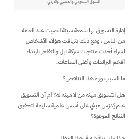
السوق السعودي والمصري والأردني
إدارة التسويق لها سمعة سيئة الصيت عند العامة
من الناس ، ومع ذلك يتهافت هؤلاء الأشخاص
لشراء أحدث منتجات شركة آبل والتفاخر بارتداء
أفخم البراندات وأغلى الساعات.
ما السبب وراء هذا التناقض؟
هل التسويق مهنة من لا مهنة له؟ أم أن التسويق
علم يُدرّس مبني على أسس علمية سليمة لتحقيق
النتائج المرجوة؟
هذا ما سنناقشه في هذا المقال