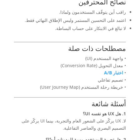
نصائح المحترفين
راقب أين يتوقّف المستخدمون ولماذا.
اعتمد على التحسين المستمر وليس الإطلاق النهائي فقط.
لا تبالغ في الابتكار على حساب البساطة.
مصطلحات ذات صلة
• واجهة المستخدم (UI)
• معدل التحويل (Conversion Rate)
•
اختبار A/B
• تصميم تفاعلي
• خريطة رحلة المستخدم (User Journey Map)
أسئلة شائعة
1. هل UX هو نفسه UI؟
لا. UX يركّز على الشعور العام والتجربة، بينما UI يركّز على
التصميم البصري والعناصر التفاعلية.
2. هل تجربة المستخدم مهمة للمدونات أيضًا؟