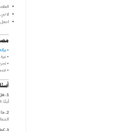
العلامة
لا تبن
اجعل 
مصط
•
براند
• نبرة 
• تجرب
• تصمي
أسئل
1. هل بناء العلامة التجارية يقتصر على الشركات الكبرى؟
أبدًا.
2. ما الفرق بين الشعار والعلامة التجارية؟
الشعار
3. كيف أعرف أن علامتي ناجحة؟