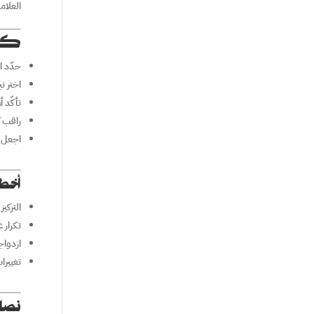
العلام
كيف
حدّد ا
اختر ن
تأكّد 
راقب ك
اجعل 
أخطا
التركي
تكرار 
ازدواج
تغييرات
نصائ