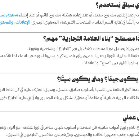
ي سياق يُستخدم؟
م عند إطلاق مشروع جديد، أو عند إعادة هيكلة مشروع قائم، أو عند إنشاء
محتوى تسو
م أيضًا في كتابة السير الذاتية، الصفحات التعريفية، المحتوى البصري،
الإعلانات
،
والمحتوى
ا مصطلح “بناء العلامة التجارية” مهم؟
جمهور لا يتعامل مع المنتجات فقط، بل مع “انطباع” وشخصية وهوية.
لعلامة التجارية القوية يجعل الجمهور يثق بك، يتذكرك بسهولة، ويشعر بانتماء لما تقدّمه.
يخلق الفارق بين “منتج” و”علامة”.
يكون جيدًا؟ ومتى يكون سيئًا؟
دما تعبّر العلامة عن نفسها بأسلوب صادق، متسق، وسهل التعرّف عليه في كل نقاط الت
ا كانت الهوية ضبابية أو مقلّدة أو متغيّرة بشكل يربك الجمهور ولا يُبني عليه انطباع طويل
 عملي
ناشئ لبيع أدوات مكتبية قرر استخدام أسلوب شبابي ساخر في نبرة علامته، مع ألوان زاهي
أسلوب جذب جمهور الطلاب والمبدعين، وميّزهم عن منافسين تقليديين في السوق.