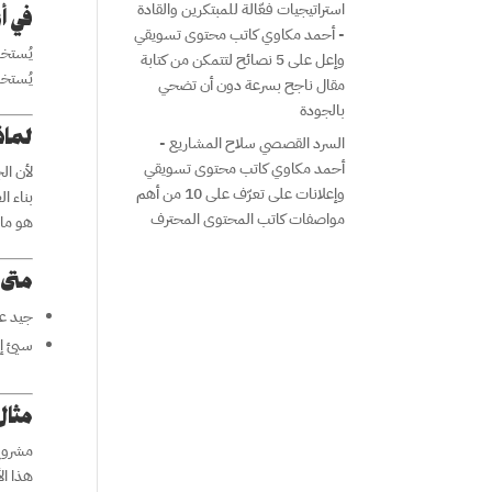
استراتيجيات فعّالة للمبتكرين والقادة
في أ
- أحمد مكاوي كاتب محتوى تسويقي
يُستخد
وإعل
على
5 نصائح لتتمكن من كتابة
يُستخد
مقال ناجح بسرعة دون أن تضحي
بالجودة
لماذ
السرد القصصي سلاح المشاريع -
أحمد مكاوي كاتب محتوى تسويقي
لأن ال
وإعلانات
على
تعرّف على 10 من أهم
بناء ا
مواصفات كاتب المحتوى المحترف
هو ما 
متى 
جيد عن
سيئ إذ
مثال
مشروع 
هذا ال