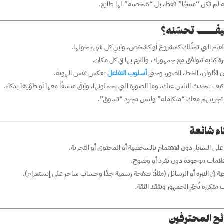
ة لم تكن “منتجًا” فقط، بل “شخصية” لها طابع.
 تحسّنه؟
لقيم التي تمثّلك كمشروع أو كشخص، وابنِ كل شيء حولها.
برة كتابة تتوافق مع جمهورك، والتزم بها في كل مكان.
أن الألوان، الخط، الصور، وحتى
أسلوب التفاعل
يعكس نفس الهوية.
يف يتحدث الناس عنك، وما الصورة التي يحملونها، وابقَ متسقًا معها أو طوّرها بذكاء.
تجربتهم معك “متكاملة” وليس مجرد “تسوق”.
ء شائعة
ز على الشعار دون الاهتمام بالشخصية أو المحتوى أو التجربة.
علامات موجودة دون تفرد أو وضوح.
ية في النبرة أو الرسائل (مثلاً: صفحة رسمية جدًا وحساب ساخر على إنستغرام).
 متكررة تُحيّر الجمهور وتفقد الثقة.
ح المحترفين