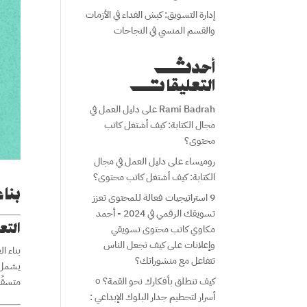
إدارة التسويق: كبش الفداء في الأزمات
والقسم المنسي في النجاحات
أحدث
التعليقات
Rami Badrah
على
دليل العمل في
مجال الكتابة: كيف أشتغل كاتب
محتوى؟
روميساء
على
دليل العمل في مجال
الكتابة: كيف أشتغل كاتب محتوى؟
بناء
9 استراتيجيات فعالة للمحتوى تعزز
تسويقك الرقمي في 2024 - أحمد
الت
مكاوي كاتب محتوى تسويقي
وإعلانات
على
كيف تجعل الناس
بناء ا
تتفاعل مع منشوراتك؟
يشمل ه
كيف تنطلق بأفكارك نحو القمة؟ ٥
متسقًا
أسرار لتحطيم جدار البلوك الإبداعي :