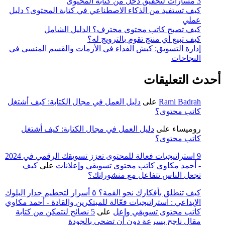
3 مسارات لتحقيق دخل من كتابة المحتوى
كيف تستفيد من الذكاء الاصطناعي في كتابة المحتوى؟ دليل
عملي
كيف تصبح كاتب محتوى محترف؟ الدليل الشامل
كيف تبيع أي منتج تقوم بالترويج له؟
إدارة التسويق: كبش الفداء في الأزمات والقسم المنسي في
النجاحات
أحدث التعليقات
Rami Badrah
على
دليل العمل في مجال الكتابة: كيف أشتغل
كاتب محتوى؟
روميساء
على
دليل العمل في مجال الكتابة: كيف أشتغل
كاتب محتوى؟
9 استراتيجيات فعالة للمحتوى تعزز تسويقك الرقمي في 2024
- أحمد مكاوي كاتب محتوى تسويقي وإعلانات
على
كيف
تجعل الناس تتفاعل مع منشوراتك؟
كيف تنطلق بأفكارك نحو القمة؟ ٥ أسرار لتحطيم جدار البلوك
الإبداعي : استراتيجيات فعّالة للمبتكرين والقادة - أحمد مكاوي
كاتب محتوى تسويقي وإعل
على
5 نصائح لتتمكن من كتابة
مقال ناجح بسرعة دون أن تضحي بالجودة