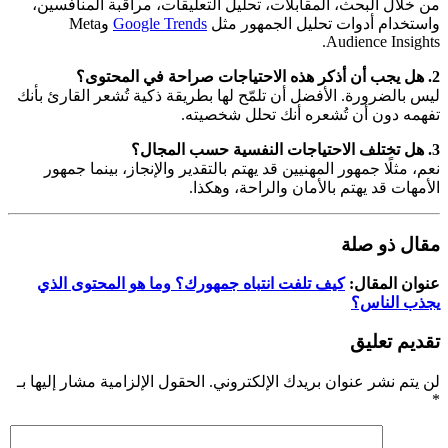
من خلال البحث، المقابلات، تحليل التعليقات، مراقبة المنافسين،
واستخدام أدوات تحليل الجمهور مثل
Google Trends
وMeta
Audience Insights.
2. هل يجب أن أذكر هذه الاحتياجات صراحة في المحتوى؟
ليس بالضرورة. الأفضل أن تلمّح لها بطريقة ذكية تُشعر القارئ بأنك
تفهمه دون أن تُشعره أنك تحلل شخصيته.
3. هل تختلف الاحتياجات النفسية حسب المجال؟
نعم، مثلًا جمهور المهنيين قد يهتم بالتقدير والإنجاز، بينما جمهور
الأمهات قد يهتم بالأمان والراحة، وهكذا.
مقال ذو صلة
عنوان المقال:
كيف تلفت انتباه جمهورك؟ وما هو المحتوى الذي
يجذب الناس؟
تقديم تعليق
لن يتم نشر عنوان بريدك الإلكتروني.
الحقول الإلزامية مشار إليها بـ
*